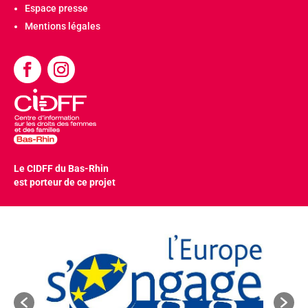
Espace presse
Mentions légales
Le CIDFF du Bas-Rhin
est porteur de ce projet