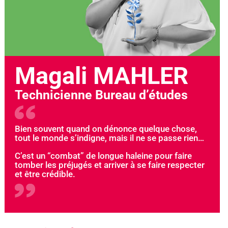
Magali MAHLER
Technicienne Bureau d’études
Bien souvent quand on dénonce quelque chose,
tout le monde s’indigne, mais il ne se passe rien…
C’est un “combat” de longue haleine pour faire
tomber les préjugés et arriver à se faire respecter
et être crédible.