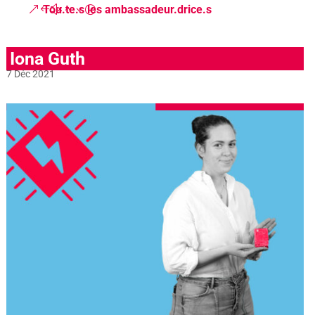
Tou.te.s les ambassadeur.drice.s
Iona Guth
7 Déc 2021