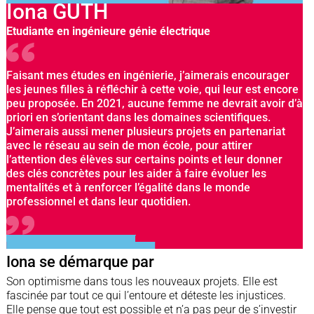
Iona GUTH
Etudiante en ingénieure génie électrique
Faisant mes études en ingénierie, j’aimerais encourager
les jeunes filles à réfléchir à cette voie, qui leur est encore
peu proposée. En 2021, aucune femme ne devrait avoir d’à
priori en s’orientant dans les domaines scientifiques.
J’aimerais aussi mener plusieurs projets en partenariat
avec le réseau au sein de mon école, pour attirer
l’attention des élèves sur certains points et leur donner
des clés concrètes pour les aider à faire évoluer les
mentalités et à renforcer l’égalité dans le monde
professionnel et dans leur quotidien.
Iona se démarque par
Son optimisme dans tous les nouveaux projets. Elle est
fascinée par tout ce qui l’entoure et déteste les injustices.
Elle pense que tout est possible et n’a pas peur de s’investir