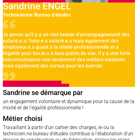
Sandrine ENGEL
Technicienne Bureau d’études
Je pense qu’il y a un réel besoin d’accompagnement des
salarié.e.s/ futur.e.s salarié.e.s mais également des
employeur.e.s quant à la mixité professionnelle et à
l’égalité pour tou.te.s à tous points de vue. Il y a une forte
méconnaissance non seulement des métiers existants
mais également des cursus pour les exercer.
Sandrine se démarque par
un engagement volontaire et dynamique pour la cause de la
mixité et de l’égalité professionnelle !
Métier choisi
Travaillant à partir d’un cahier des charges, le ou la
technicien.ne bureau d’études contribue à l’élaboration d’un
dossier de construction ou de fabrication, réalise les plans