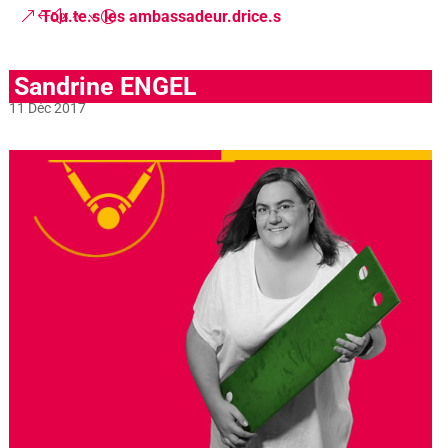
Tou.te.s les ambassadeur.drice.s
Sandrine ENGEL
11 Déc 2017