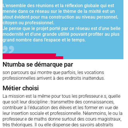
L’ensemble des réunions et la réflexion globale qui est
menée dans ce réseau sur le thème de la mixité est un
atout évident pour ma construction au niveau personnel,
citoyen ou professionnel.
Je pense que le projet porté par ce réseau est d’une belle
modernité et d’une grande utilité pouvant profiter au plus
grand nombre dans l’espace et le temps.
Ntumba se démarque par
son parcours qui montre que parfois, les vocations
professionnelles arrivent à des endroits inattendus.
Métier choisi
La mission est la même pour tous les professeur.e.s, quelle
que soit leur discipline : transmettre des connaissances,
contribuer à l’éducation des élèves et les former en vue de
leur insertion sociale et professionnelle. Néanmoins, le ou la
professeur.e de maths donne surtout des cours magistraux,
très théoriques. Il ou elle dispense des savoirs abstraits